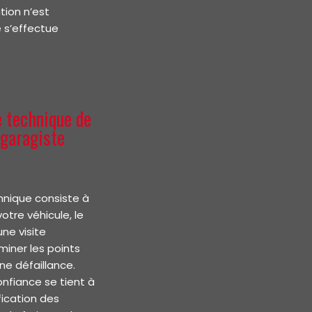
tion n’est
e s’effectue
e technique de
 garagiste
hnique consiste à
votre véhicule, le
ne visite
miner les points
ne défaillance.
onfiance se tient à
fication des