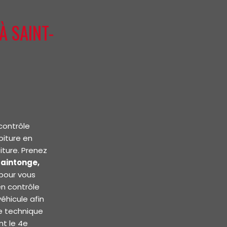
À SAINT-
contrôle
oiture en
iture. Prenez
Saintonge
,
pour vous
en contrôle
éhicule afin
le technique
nt le 4e